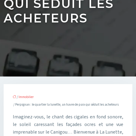
QUI SÉDUIT LES
ACHETEURS
/
Immobilier
/ Perpignan : le quartier la lunette, un havre de paix qui séduit les acheteurs
Imaginez-vous, le chant des cigales en fond sonore,
le soleil caressant les façades ocres et une vue
imprenable sur le Canigou… Bienvenue à La Lunette,