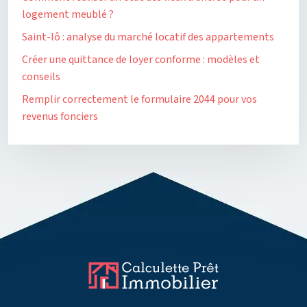
logement meublé ?
Saint-lô : analyse du marché locatif des appartements
Créer une quittance de loyer conforme : modèles et
conseils
Remplir correctement le formulaire 2044 pour vos
revenus fonciers